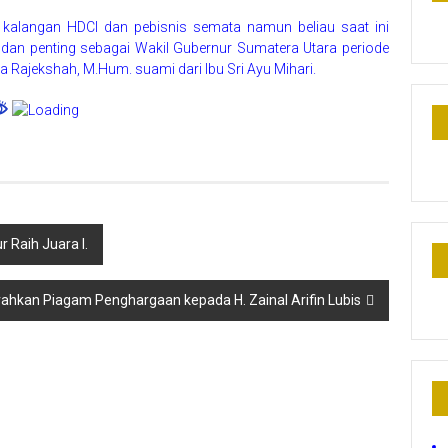
i kalangan HDCI dan pebisnis semata namun beliau saat ini
n penting sebagai Wakil Gubernur Sumatera Utara periode
 Rajekshah, M.Hum. suami dari Ibu Sri Ayu Mihari.
Raih Juara I.
kan Piagam Penghargaan kepada H. Zainal Arifin Lubis