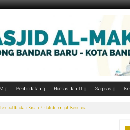
M
Peribadatan
Humas dan TI
Sarpras
Ke
empat Ibadah: Kisah Peduli di Tengah Bencana