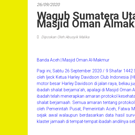
26/09/2020
Aceh
Wagub Sumatera Uta
Masjid Oman Alma
Diposkan Oleh:Abusyik Malika
Banda Aceh | Masjid Oman Al-Makmur
Pagi ini, Sabtu 26 September 2020 / 9 Shafar 144
oleh Ijeck Ketua Harley Davidson Club Indonesia (
motor besar Harley Davidson di jalan raya, beliau j
ibadah shalat berjama’ah, apalagi di Masjid Oman 
ibadah telah menerapkan amaran protokol kesehata
shalat berjamaah. Semua amaran tentang protokol
oleh Pemerintah Pusat, Pemerintah Aceh, Fatwa M
sejak awal walaupun berdasarkan data hasil surv
klaster jamaah di tempat-tempat ibadah andilnya se