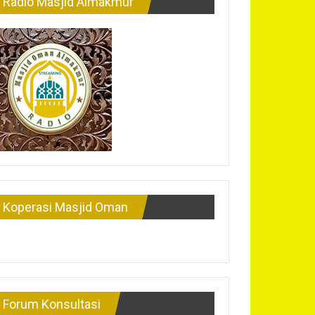
Radio Masjid Almakmur
Koperasi Masjid Oman
Forum Konsultasi