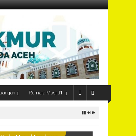
uangan
Remaja Masjid1