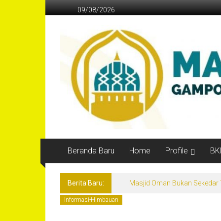
Lompat
09/08/2026
ke
konten
MASJID
OMAN
ALMAKMUR
BANDA
ACEH
INDONESIA
Website
Beranda Baru
Home
Profile
BK
Resmi
Masjid
Berita Baru:
Masjid Oman Bukan Sekedar T
Oman
Al-
Informasi-Himbauan
Makmur
Banda