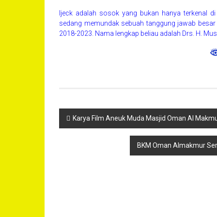
Ijeck adalah sosok yang bukan hanya terkenal d
sedang memundak sebuah tanggung jawab besar da
2018-2023. Nama lengkap beliau adalah Drs. H. Musa
Navigasi
Karya Film Aneuk Muda Masjid Oman Al Makmur 
pos
BKM Oman Almakmur Serah