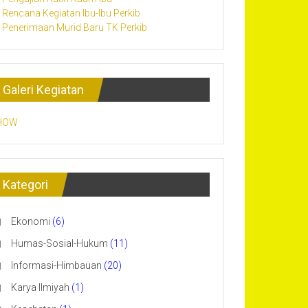
Rencana Kegiatan Ibu-Ibu Perkib
Penerimaan Murid Baru TK Perkib
Galeri Kegiatan
HOW
Kategori
Ekonomi
(6)
Humas-Sosial-Hukum
(11)
Informasi-Himbauan
(20)
Karya Ilmiyah
(1)