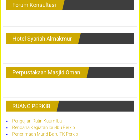
Forum Konsultasi
Hotel Syariah Almakmur
Perpustakaan Masjid Oman
RUANG PERKIB
Pengajian Rutin Kaum Ibu
Rencana Kegiatan Ibu-Ibu Perkib
Penerimaan Murid Baru TK Perkib