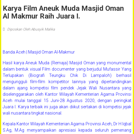
Masjid
Karya Film Aneuk Muda Masjid Oman
Oman
Al-
Al Makmur Raih Juara I.
Makmur
Banda
Diposkan Oleh:Abusyik Malika
Aceh
Banda Aceh | Masjid Oman Al-Makmur
Hasil karya Aneuk Muda (Remaja) Masjid Oman yang monumental
dalam bentuk visual Film documenter yang berjudul Mufassir Yang
Terlupakan (Biografi Teungku Chik Di Lampaloh) berhasil
mengungguli film-film kompetitor lainnya yang dipertandingkan
dalam ajang kompetisi film pendek Jejak Wali Nusantara yang
diselenggarakan oleh Kantor Wilayah Kementerian Agama Provinsi
Aceh mulai tanggal 15 Juni-28 Agustus 2020, dengan peringkat
Juara I. Karya terbaik ini juga akan diikut sertakan di kompetisi jejak
wali nusantara tingkat nasional.
Kepala Kantor Wilayah Kementerian Agama Provinsi Aceh, Dr H Iqbal
S.Ag, M.Ag menyampaikan apresiasi kepada seluruh pemenang