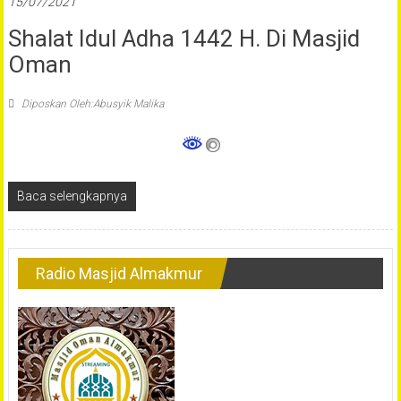
15/07/2021
Oman
Shalat Idul Adha 1442 H. Di Masjid
Al-
Oman
Makmur
Banda
Diposkan Oleh:Abusyik Malika
Aceh
Baca selengkapnya
Radio Masjid Almakmur