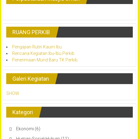
RUANG PERKIB
Pengajian Rutin Kaum Ibu
Rencana Kegiatan Ibu-Ibu Perkib
Penerimaan Murid Baru TK Perkib
Galeri Kegiatan
SHOW
Kategori
Ekonomi
(6)
Humas-Sosial-Hukum
(11)