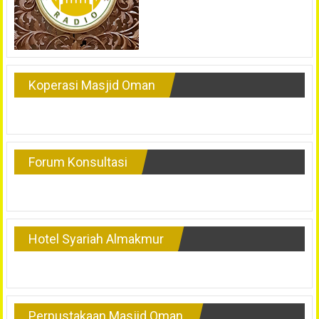
Koperasi Masjid Oman
Forum Konsultasi
Hotel Syariah Almakmur
Perpustakaan Masjid Oman