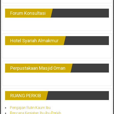
Forum Konsultasi
Hotel Syariah Almakmur
Perpustakaan Masjid Oman
RUANG PERKIB
Pengajian Rutin Kaum Ibu
Rencana Kegiatan Ibu-Ibu Perkib