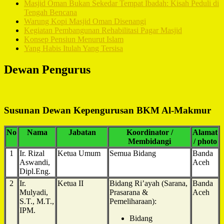
Masjid Oman Bukan Sekedar Tempat Ibadah: Kisah Peduli di
Tengah Bencana
Warung Kopi Masjid Oman Disenangi
Kegiatan Pembangunan Rehabilitasi Pagar Masjid
Konsep Pensiun Menurut Islam
Yang Habis Itulah Yang Tersisa
Dewan Pengurus
Susunan Dewan Kepengurusan BKM Al-Makmur
No
Nama
Jabatan
Koordinator /
Alamat
Membidangi
/ photo
1
Ir. Rizal
Ketua Umum
Semua Bidang
Banda
Aswandi,
Aceh
Dipl.Eng.
2
Ir.
Ketua II
Bidang Ri’ayah (Sarana,
Banda
Mulyadi,
Prasarana &
Aceh
S.T., M.T.,
Pemeliharaan):
IPM.
Bidang