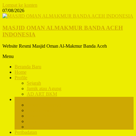
Lompat ke konten
07/08/2026
MASJID OMAN ALMAKMUR BANDA ACEH
INDONESIA
Website Resmi Masjid Oman Al-Makmur Banda Aceh
Menu
Beranda Baru
Home
Profile
Sejarah
Jamik atau Agung
AD ART BKM
BKM
Dewan Penasehat
Dewan Pembina
Dewan Pakar
Imum Syik
Dewan Pengurus
Peribadatan