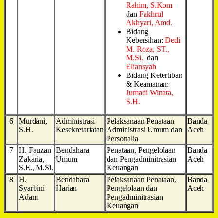
Rahim, S.Kom
dan
Fakhrul
Akhyari, Amd.
Bidang
Kebersihan:
Dedi
M. Roza, ST.,
M.Si.
dan
Eliansyah
Bidang Ketertiban
& Keamanan:
Jumadi Winata,
S.H.
6
Murdani,
Administrasi
Pelaksanaan Penataan
Banda
S.H.
Kesekretariatan
Administrasi Umum dan
Aceh
Personalia
7
H. Fauzan
Bendahara
Penataan, Pengelolaan
Banda
Zakaria,
Umum
dan Pengadminitrasian
Aceh
S.E., M.Si.
Keuangan
8
H.
Bendahara
Pelaksanaan Penataan,
Banda
Syarbini
Harian
Pengelolaan dan
Aceh
Adam
Pengadminitrasian
Keuangan