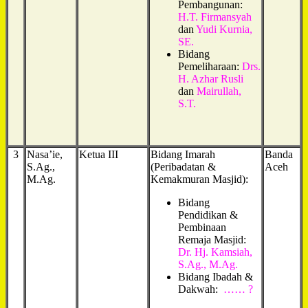
Pembangunan:
H.T. Firmansyah
dan
Yudi Kurnia,
SE.
Bidang
Pemeliharaan:
Drs.
H. Azhar Rusli
dan
Mairullah,
S.T.
3
Nasa’ie,
Ketua III
Bidang Imarah
Banda
S.Ag.,
(Peribadatan &
Aceh
M.Ag.
Kemakmuran Masjid):
Bidang
Pendidikan &
Pembinaan
Remaja Masjid:
Dr. Hj. Kamsiah,
S.Ag., M.Ag.
Bidang Ibadah &
Dakwah:
…… ?