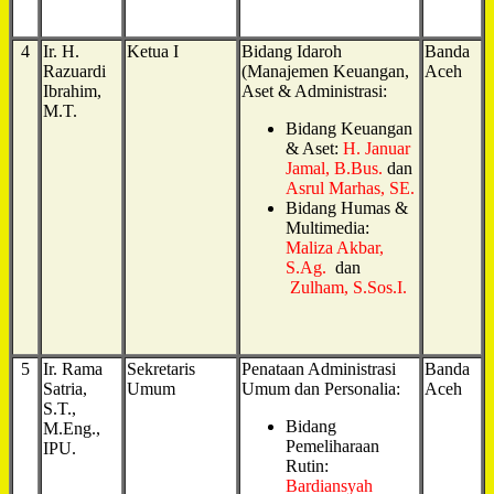
4
Ir. H.
Ketua I
Bidang Idaroh
Banda
Razuardi
(Manajemen Keuangan,
Aceh
Ibrahim,
Aset & Administrasi:
M.T.
Bidang Keuangan
& Aset:
H. Januar
Jamal, B.Bus.
dan
Asrul Marhas, SE.
Bidang Humas &
Multimedia:
Maliza Akbar,
S.Ag.
dan
Zulham, S.Sos.I.
5
Ir. Rama
Sekretaris
Penataan Administrasi
Banda
Satria,
Umum
Umum dan Personalia:
Aceh
S.T.,
Bidang
M.Eng.,
Pemeliharaan
IPU.
Rutin:
Bardiansyah