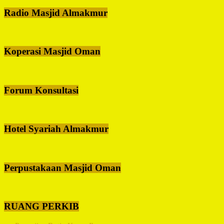
Radio Masjid Almakmur
Koperasi Masjid Oman
Forum Konsultasi
Hotel Syariah Almakmur
Perpustakaan Masjid Oman
RUANG PERKIB