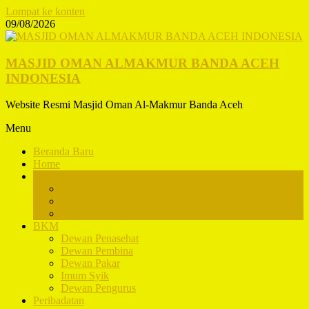
Lompat ke konten
09/08/2026
MASJID OMAN ALMAKMUR BANDA ACEH
INDONESIA
Website Resmi Masjid Oman Al-Makmur Banda Aceh
Menu
Beranda Baru
Home
Profile
Sejarah
Jamik atau Agung
AD ART BKM
BKM
Dewan Penasehat
Dewan Pembina
Dewan Pakar
Imum Syik
Dewan Pengurus
Peribadatan