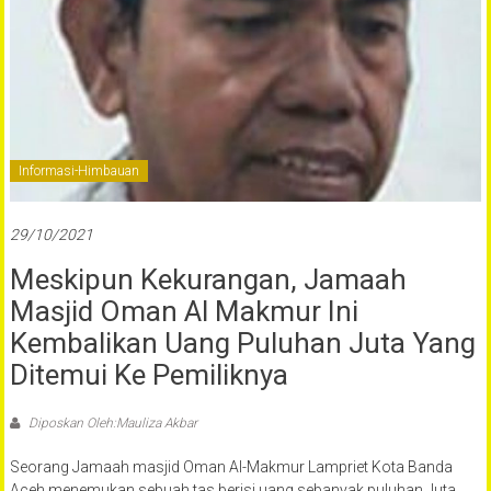
Oman
Al-
Makmur
Banda
Aceh
Informasi-Himbauan
29/10/2021
Meskipun Kekurangan, Jamaah
Masjid Oman Al Makmur Ini
Kembalikan Uang Puluhan Juta Yang
Ditemui Ke Pemiliknya
Diposkan Oleh:Mauliza Akbar
Seorang Jamaah masjid Oman Al-Makmur Lampriet Kota Banda
Aceh menemukan sebuah tas berisi uang sebanyak puluhan Juta