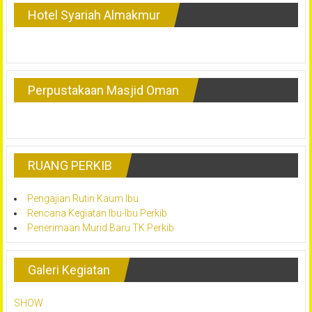
Hotel Syariah Almakmur
Perpustakaan Masjid Oman
RUANG PERKIB
Pengajian Rutin Kaum Ibu
Rencana Kegiatan Ibu-Ibu Perkib
Penerimaan Murid Baru TK Perkib
Galeri Kegiatan
SHOW