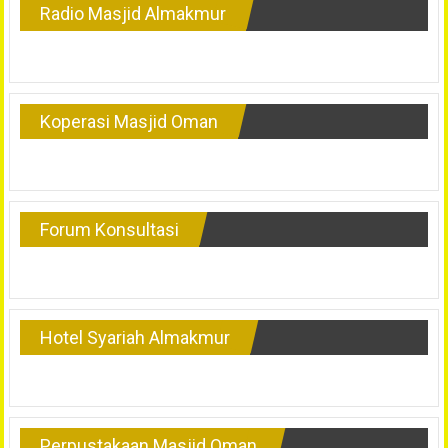
Radio Masjid Almakmur
Koperasi Masjid Oman
Forum Konsultasi
Hotel Syariah Almakmur
Perpustakaan Masjid Oman