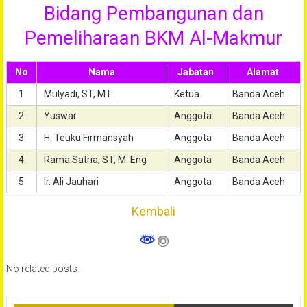
Masjid
Bidang Pembangunan dan
Oman
Al-
Pemeliharaan BKM Al-Makmur
Makmur
Banda
No
Nama
Jabatan
Alamat
Aceh
1
Mulyadi, ST, MT.
Ketua
Banda Aceh
2
Yuswar
Anggota
Banda Aceh
3
H. Teuku Firmansyah
Anggota
Banda Aceh
4
Rama Satria, ST, M. Eng
Anggota
Banda Aceh
5
Ir. Ali Jauhari
Anggota
Banda Aceh
Kembali
No related posts.