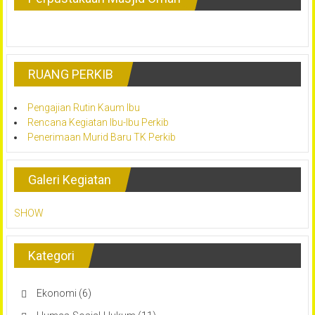
RUANG PERKIB
Pengajian Rutin Kaum Ibu
Rencana Kegiatan Ibu-Ibu Perkib
Penerimaan Murid Baru TK Perkib
Galeri Kegiatan
SHOW
Kategori
Ekonomi
(6)